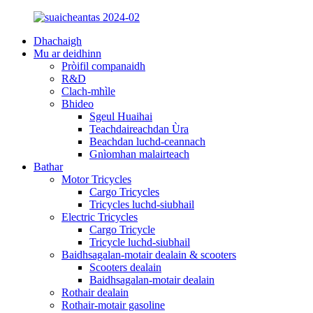
Dhachaigh
Mu ar deidhinn
Pròifil companaidh
R&D
Clach-mhìle
Bhideo
Sgeul Huaihai
Teachdaireachdan Ùra
Beachdan luchd-ceannach
Gnìomhan malairteach
Bathar
Motor Tricycles
Cargo Tricycles
Tricycles luchd-siubhail
Electric Tricycles
Cargo Tricycle
Tricycle luchd-siubhail
Baidhsagalan-motair dealain & scooters
Scooters dealain
Baidhsagalan-motair dealain
Rothair dealain
Rothair-motair gasoline