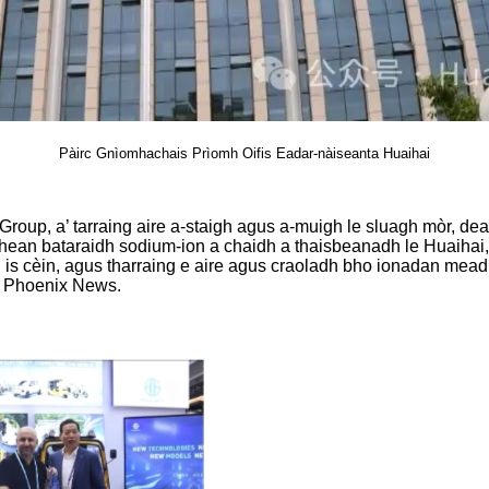
Pàirc Gnìomhachais Prìomh Oifis Eadar-nàiseanta Huaihai
Group, a’ tarraing aire a-staigh agus a-muigh le sluagh mòr, de
idhean bataraidh sodium-ion a chaidh a thaisbeanadh le Huaiha
il is cèin, agus tharraing e aire agus craoladh bho ionadan me
s Phoenix News.