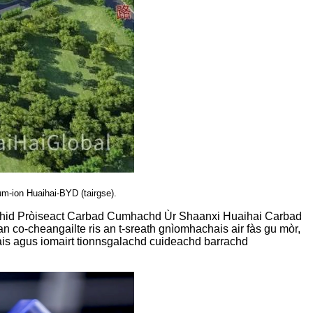
m-ion Huaihai-BYD (tairgse).
leithid Pròiseact Carbad Cumhachd Ùr Shaanxi Huaihai Carbad
n co-cheangailte ris an t-sreath gnìomhachais air fàs gu mòr,
is agus iomairt tionnsgalachd cuideachd barrachd