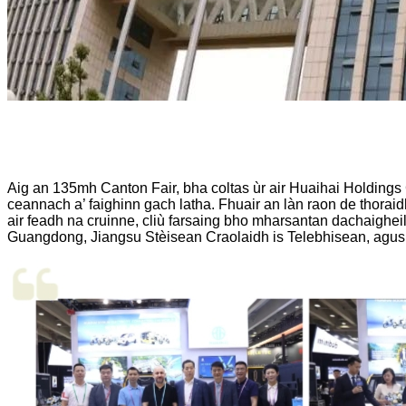
Aig an 135mh Canton Fair, bha coltas ùr air Huaihai Holdings 
ceannach a’ faighinn gach latha. Fhuair an làn raon de thora
air feadh na cruinne, cliù farsaing bho mharsantan dachaighe
Guangdong, Jiangsu Stèisean Craolaidh is Telebhisean, agu