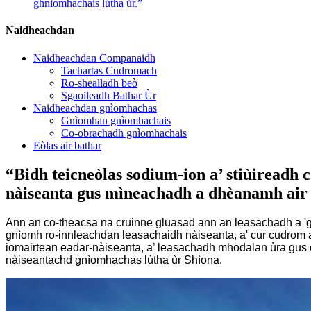
ghnìomhachais lùtha ùr.”
Naidheachdan
Naidheachdan Companaidh
Tachartas Cudromach
Ro-shealladh beò
Sgaoileadh Bathar Ùr
Naidheachdan gnìomhachas
Gnìomhan gnìomhachais
Co-obrachadh gnìomhachais
Eòlas air bathar
“Bidh teicneòlas sodium-ion a’ stiùireadh
nàiseanta gus mìneachadh a dhèanamh air a
Ann an co-theacsa na cruinne gluasad ann an leasachadh a 'g
gnìomh ro-innleachdan leasachaidh nàiseanta, a' cur cudrom ai
iomairtean eadar-nàiseanta, a’ leasachadh mhodalan ùra gus ea
nàiseantachd gnìomhachas lùtha ùr Shìona.