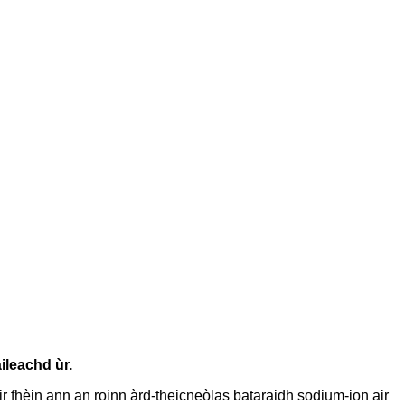
ileachd ùr.
r fhèin ann an roinn àrd-theicneòlas bataraidh sodium-ion air