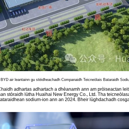
 BYD air leantainn gu stèidheachadh Companaidh Teicneòlais Bataraidh Sodiu
dir. Chaidh adhartas adhartach a dhèanamh ann am pròiseactan 
an stòraidh lùtha Huaihai New Energy Co., Ltd. Tha teicneòlasa
 bataraidhean sodium-ion ann an 2024. Bheir lùghdachadh cosga