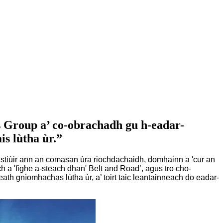
s Group a’ co-obrachadh gu h-eadar-
s lùtha ùr.”
stiùir ann an comasan ùra riochdachaidh, domhainn a 'cur an
 a 'fighe a-steach dhan' Belt and Road’, agus tro cho-
th gnìomhachas lùtha ùr, a’ toirt taic leantainneach do eadar-