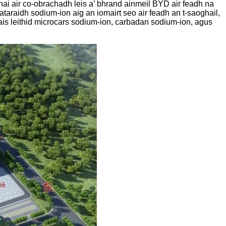
hai air co-obrachadh leis a’ bhrand ainmeil BYD air feadh na
raidh sodium-ion aig an iomairt seo air feadh an t-saoghail,
ais leithid microcars sodium-ion, carbadan sodium-ion, agus