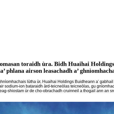
 comasan toraidh ùra. Bidh Huaihai Holding
’ phlana airson leasachadh a’ ghnìomhachai
hnìomhachais lùtha ùr, Huaihai Holdings Buidheann a' gabhail 
r sodium-ion bataraidh àrd-teicneòlas teicneòlas, gu gnìomhach
g-shiostam ùr de cho-obrachadh cruinneil a thogail ann an srea