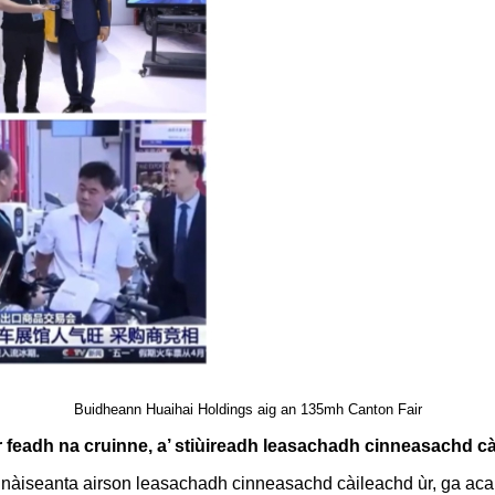
Buidheann Huaihai Holdings aig an 135mh Canton Fair
 feadh na cruinne, a’ stiùireadh leasachadh cinneasachd cà
m nàiseanta airson leasachadh cinneasachd càileachd ùr, ga acai