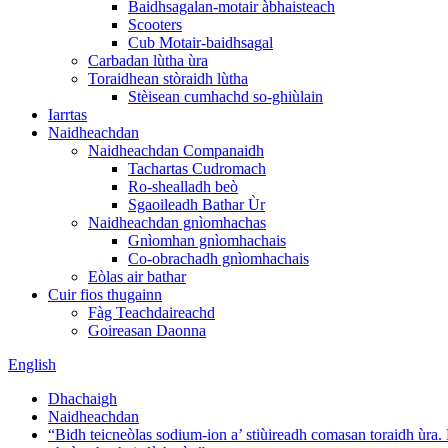
Baidhsagalan-motair àbhaisteach
Scooters
Cub Motair-baidhsagal
Carbadan lùtha ùra
Toraidhean stòraidh lùtha
Stèisean cumhachd so-ghiùlain
Iarrtas
Naidheachdan
Naidheachdan Companaidh
Tachartas Cudromach
Ro-shealladh beò
Sgaoileadh Bathar Ùr
Naidheachdan gnìomhachas
Gnìomhan gnìomhachais
Co-obrachadh gnìomhachais
Eòlas air bathar
Cuir fios thugainn
Fàg Teachdaireachd
Goireasan Daonna
English
Dhachaigh
Naidheachdan
“Bidh teicneòlas sodium-ion a’ stiùireadh comasan toraidh ùra