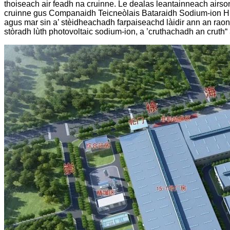
thoiseach air feadh na cruinne. Le dealas leantainneach airso
cruinne gus Companaidh Teicneòlais Bataraidh Sodium-ion Hua
agus mar sin a’ stèidheachadh farpaiseachd làidir ann an rao
stòradh lùth photovoltaic sodium-ion, a ’cruthachadh an crut