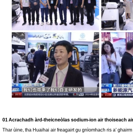
01 Acrachadh àrd-theicneòlas sodium-ion air thoiseach air
Thar ùine, tha Huaihai air freagairt gu gnìomhach ris a’ ghair