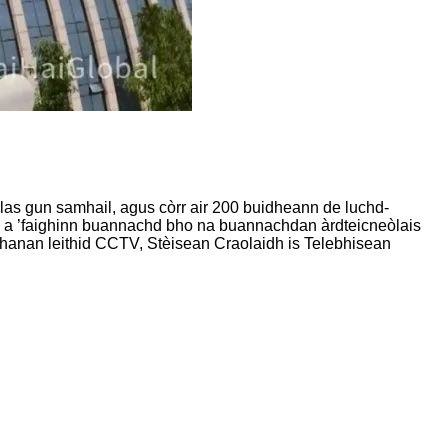
alas gun samhail, agus còrr air 200 buidheann de luchd-
i, a ’faighinn buannachd bho na buannachdan àrdteicneòlais
adhanan leithid CCTV, Stèisean Craolaidh is Telebhisean