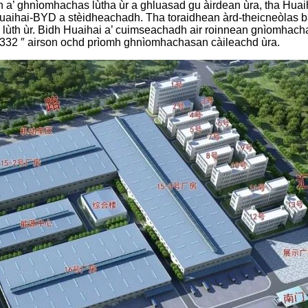
n a’ ghnìomhachas lùtha ùr a ghluasad gu àirdean ùra, tha Huai
ihai-BYD a stèidheachadh. Tha toraidhean àrd-theicneòlas bata
n lùth ùr. Bidh Huaihai a’ cuimseachadh air roinnean gnìomhach
h“ 332 ″ airson ochd prìomh ghnìomhachasan càileachd ùra.