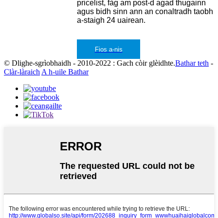
pricelist, fàg am post-d agad thugainn
agus bidh sinn ann an conaltradh taobh
a-staigh 24 uairean.
Fios a-nis
© Dlighe-sgrìobhaidh - 2010-2022 : Gach còir glèidhte.
Bathar teth
-
Clàr-làraich
A h-uile Bathar