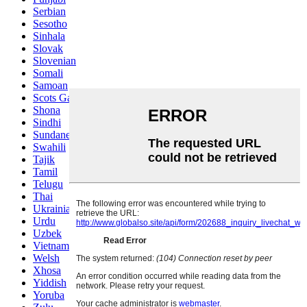
Serbian
Sesotho
Sinhala
Slovak
Slovenian
Somali
Samoan
Scots Gaelic
Shona
Sindhi
Sundanese
Swahili
Tajik
Tamil
Telugu
Thai
Ukrainian
Urdu
Uzbek
Vietnamese
Welsh
Xhosa
Yiddish
Yoruba