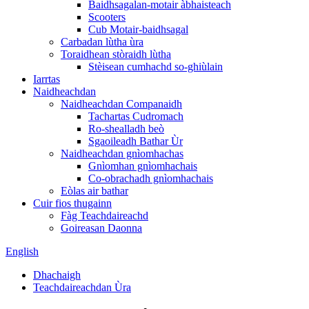
Baidhsagalan-motair àbhaisteach
Scooters
Cub Motair-baidhsagal
Carbadan lùtha ùra
Toraidhean stòraidh lùtha
Stèisean cumhachd so-ghiùlain
Iarrtas
Naidheachdan
Naidheachdan Companaidh
Tachartas Cudromach
Ro-shealladh beò
Sgaoileadh Bathar Ùr
Naidheachdan gnìomhachas
Gnìomhan gnìomhachais
Co-obrachadh gnìomhachais
Eòlas air bathar
Cuir fios thugainn
Fàg Teachdaireachd
Goireasan Daonna
English
Dhachaigh
Teachdaireachdan Ùra