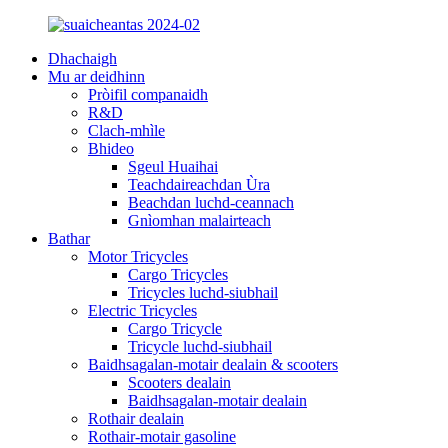
Dhachaigh
Mu ar deidhinn
Pròifil companaidh
R&D
Clach-mhìle
Bhideo
Sgeul Huaihai
Teachdaireachdan Ùra
Beachdan luchd-ceannach
Gnìomhan malairteach
Bathar
Motor Tricycles
Cargo Tricycles
Tricycles luchd-siubhail
Electric Tricycles
Cargo Tricycle
Tricycle luchd-siubhail
Baidhsagalan-motair dealain & scooters
Scooters dealain
Baidhsagalan-motair dealain
Rothair dealain
Rothair-motair gasoline