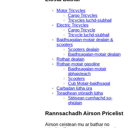
Motor Tricycles
Cargo Tricycles
Tricycles luchd-siubhail
Electric Tricycles
Cargo Tricycle
Tricycle luchd-siubhail
Baidhsagalan-motair dealain &
scooters
Scooters dealain
Baidhsagalan-motair dealain
Rothair dealain
Rothair-motair gasoline
Baidhsagalan-motair
àbhaisteach
Scooters
Cub Motair-baidhsagal
Carbadan lùtha ùra
Toraidhean stòraidh lùtha
Stèisean cumhachd so-
ghiùlain
Rannsachadh Airson Pricelist
Airson ceistean mu ar bathar no