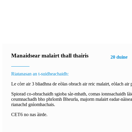
Manaidsear malairt thall thairis
20 duine
Riatanasan an t-suidheachaidh:
Le còrr air 3 bliadhna de eòlas obrach air reic malairt, eòlach air
Spiorad co-obrachaidh sgioba sàr-mhath, comas ionnsachaidh làid
ceumnachadh bho phrìomh Bheurla, majorm malairt eadar-nàise
rianachd gnìomhachais.
CET6 no nas àirde.