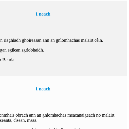
1 neach
an riaghladh ghoireasan ann an gnìomhachas malairt cèin.
agan sgilean sgrìobhaidh.
h Beurla.
1 neach
 ionmhais obrach ann an gnìomhachas meacanaigeach no malairt
seanta, cìsean, msaa.