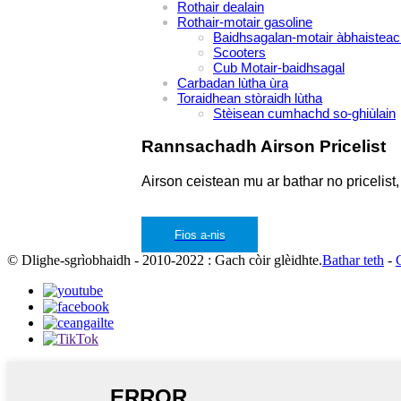
Rothair dealain
Rothair-motair gasoline
Baidhsagalan-motair àbhaisteac
Scooters
Cub Motair-baidhsagal
Carbadan lùtha ùra
Toraidhean stòraidh lùtha
Stèisean cumhachd so-ghiùlain
Rannsachadh Airson Pricelist
Airson ceistean mu ar bathar no pricelis
Fios a-nis
© Dlighe-sgrìobhaidh - 2010-2022 : Gach còir glèidhte.
Bathar teth
-