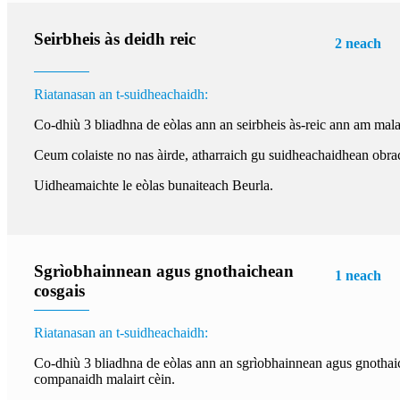
Seirbheis às deidh reic
2 neach
Riatanasan an t-suidheachaidh:
Co-dhiù 3 bliadhna de eòlas ann an seirbheis às-reic ann am malai
Ceum colaiste no nas àirde, atharraich gu suidheachaidhean obrach
Uidheamaichte le eòlas bunaiteach Beurla.
Sgrìobhainnean agus gnothaichean
1 neach
cosgais
Riatanasan an t-suidheachaidh:
Co-dhiù 3 bliadhna de eòlas ann an sgrìobhainnean agus gnotha
companaidh malairt cèin.