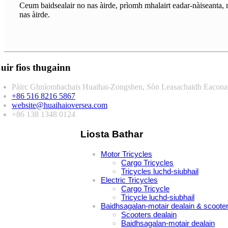
Ceum baidsealair no nas àirde, prìomh mhalairt eadar-nàiseanta
nas àirde.
uir fios thugainn
Pàirc Ghnìomhachais Huaihai-Zongshen, Sòn Leasachaidh Eaconama
+86 516 8216 5867
website@huaihaioversea.com
+86 138 1348 0124
Liosta Bathar
Motor Tricycles
Cargo Tricycles
Tricycles luchd-siubhail
Electric Tricycles
Cargo Tricycle
Tricycle luchd-siubhail
Baidhsagalan-motair dealain & scoote
Scooters dealain
Baidhsagalan-motair dealain