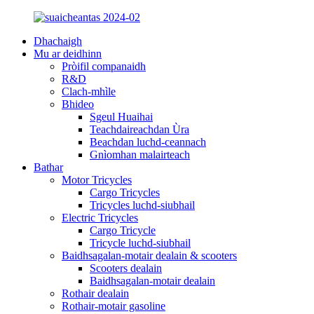
Dhachaigh
Mu ar deidhinn
Pròifil companaidh
R&D
Clach-mhìle
Bhideo
Sgeul Huaihai
Teachdaireachdan Ùra
Beachdan luchd-ceannach
Gnìomhan malairteach
Bathar
Motor Tricycles
Cargo Tricycles
Tricycles luchd-siubhail
Electric Tricycles
Cargo Tricycle
Tricycle luchd-siubhail
Baidhsagalan-motair dealain & scooters
Scooters dealain
Baidhsagalan-motair dealain
Rothair dealain
Rothair-motair gasoline