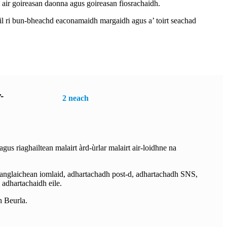
air goireasan daonna agus goireasan fiosrachaidh.
l ri bun-bheachd eaconamaidh margaidh agus a’ toirt seachad
-
2 neach
gus riaghailtean malairt àrd-ùrlar malairt air-loidhne na
eanglaichean iomlaid, adhartachadh post-d, adhartachadh SNS,
adhartachaidh eile.
h Beurla.