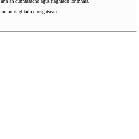
r ann an cunntasachd agus riaghladh ionmhais.
s ann an riaghladh chosgaisean.