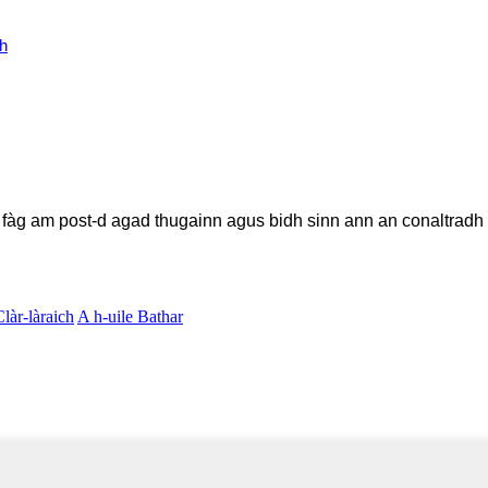
h
t, fàg am post-d agad thugainn agus bidh sinn ann an conaltradh
Clàr-làraich
A h-uile Bathar