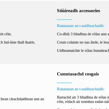
Stiùireadh accessories
Riatanasan an t-suidheachaidh:
rt cèin.
Co-dhiù 3 bliadhna de eòlas ann 
 fad-ùine thall thairis.
Ceum colaiste no nas àirde, le be
Uidheamaichte le eòlas bunaiteac
Cunntasachd cosgais
Riatanasan an t-suidheachaidh:
Barrachd air 3 bliadhna de eòlas
ichean cleachdaidhean ann an
cèin, eòlach air ionmhas eadar-nài