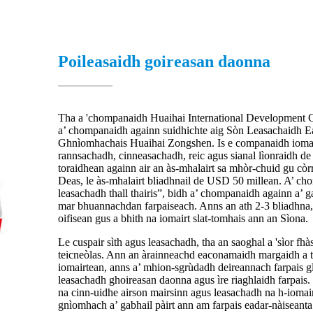
Poileasaidh goireasan daonna
Tha a 'chompanaidh Huaihai International Development 
a’ chompanaidh againn suidhichte aig Sòn Leasachaidh E
Ghnìomhachais Huaihai Zongshen. Is e companaidh ioma-nà
rannsachadh, cinneasachadh, reic agus sianal lìonraidh de
toraidhean againn air an às-mhalairt sa mhòr-chuid gu còrr
Deas, le às-mhalairt bliadhnail de USD 50 millean. A’ cho
leasachadh thall thairis”, bidh a’ chompanaidh againn a’ g
mar bhuannachdan farpaiseach. Anns an ath 2-3 bliadhna, 
oifisean gus a bhith na iomairt slat-tomhais ann an Sìona.
Le cuspair sìth agus leasachadh, tha an saoghal a 'sìor f
teicneòlas. Ann an àrainneachd eaconamaidh margaidh a tha 
iomairtean, anns a’ mhion-sgrùdadh deireannach farpais gl
leasachadh ghoireasan daonna agus ìre riaghlaidh farpais. I
na cinn-uidhe airson mairsinn agus leasachadh na h-iomair
gnìomhach a’ gabhail pàirt ann am farpais eadar-nàiseant