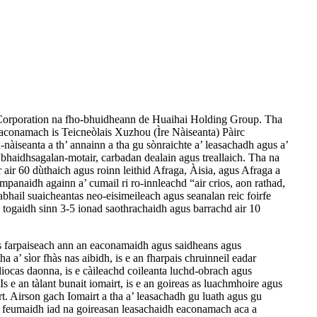
Corporation na fho-bhuidheann de Huaihai Holding Group. Tha
aconamach is Teicneòlais Xuzhou (Ìre Nàiseanta) Pàirc
iseanta a th’ annainn a tha gu sònraichte a’ leasachadh agus a’
 bhaidhsagalan-motair, carbadan dealain agus treallaich. Tha na
 air 60 dùthaich agus roinn leithid Afraga, Àisia, agus Afraga a
mpanaidh againn a’ cumail ri ro-innleachd “air crios, aon rathad,
abhail suaicheantas neo-eisimeileach agus seanalan reic foirfe
togaidh sinn 3-5 ionad saothrachaidh agus barrachd air 10
hàs farpaiseach ann an eaconamaidh agus saidheans agus
a’ sìor fhàs nas aibidh, is e an fharpais chruinneil eadar
iocas daonna, is e càileachd coileanta luchd-obrach agus
s e an tàlant bunait iomairt, is e an goireas as luachmhoire agus
t. Airson gach Iomairt a tha a’ leasachadh gu luath agus gu
a feumaidh iad na goireasan leasachaidh eaconamach aca a