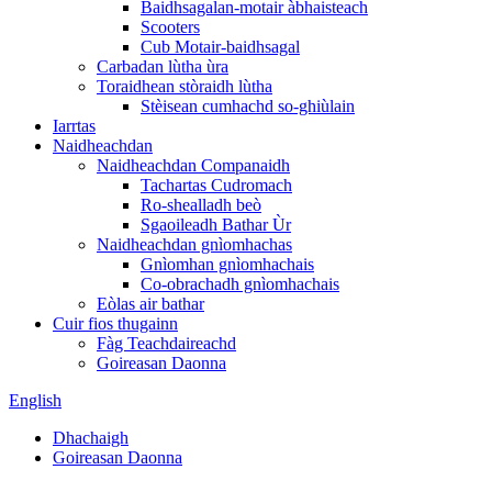
Baidhsagalan-motair àbhaisteach
Scooters
Cub Motair-baidhsagal
Carbadan lùtha ùra
Toraidhean stòraidh lùtha
Stèisean cumhachd so-ghiùlain
Iarrtas
Naidheachdan
Naidheachdan Companaidh
Tachartas Cudromach
Ro-shealladh beò
Sgaoileadh Bathar Ùr
Naidheachdan gnìomhachas
Gnìomhan gnìomhachais
Co-obrachadh gnìomhachais
Eòlas air bathar
Cuir fios thugainn
Fàg Teachdaireachd
Goireasan Daonna
English
Dhachaigh
Goireasan Daonna