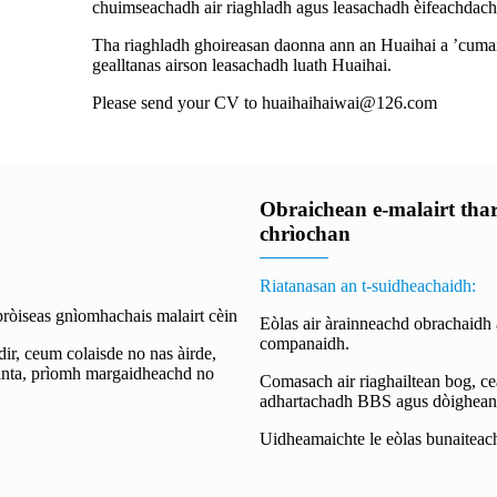
chuimseachadh air riaghladh agus leasachadh èifeachdach 
Tha riaghladh ghoireasan daonna ann an Huaihai a ’cumai
gealltanas airson leasachadh luath Huaihai.
Please send your CV to huaihaihaiwai@126.com
Obraichean e-malairt thar
chrìochan
Riatanasan an t-suidheachaidh:
 pròiseas gnìomhachais malairt cèin
Eòlas air àrainneachd obrachaidh a
companaidh.
ir, ceum colaisde no nas àirde,
anta, prìomh margaidheachd no
Comasach air riaghailtean bog, c
adhartachadh BBS agus dòighean 
Uidheamaichte le eòlas bunaiteac