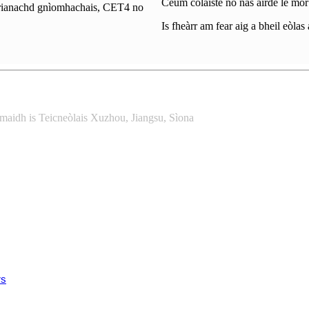
Ceum colaiste no nas àirde le mò
, rianachd gnìomhachais, CET4 no
Is fheàrr am fear aig a bheil eòla
idh is Teicneòlais Xuzhou, Jiangsu, Sìona
rs