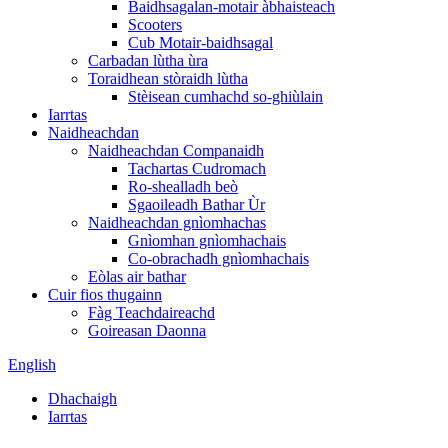
Baidhsagalan-motair àbhaisteach
Scooters
Cub Motair-baidhsagal
Carbadan lùtha ùra
Toraidhean stòraidh lùtha
Stèisean cumhachd so-ghiùlain
Iarrtas
Naidheachdan
Naidheachdan Companaidh
Tachartas Cudromach
Ro-shealladh beò
Sgaoileadh Bathar Ùr
Naidheachdan gnìomhachas
Gnìomhan gnìomhachais
Co-obrachadh gnìomhachais
Eòlas air bathar
Cuir fios thugainn
Fàg Teachdaireachd
Goireasan Daonna
English
Dhachaigh
Iarrtas