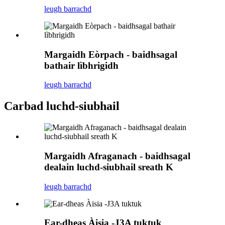
leugh barrachd
Margaidh Eòrpach - baidhsagal
bathair lìbhrigidh
leugh barrachd
Carbad luchd-siubhail
Margaidh Afraganach - baidhsagal
dealain luchd-siubhail sreath K
leugh barrachd
Ear-dheas Àisia -J3A tuktuk