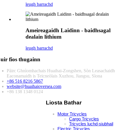
leugh barrachd
Ameireagaidh Laidinn - baidhsagal
dealain lithium
leugh barrachd
uir fios thugainn
Pàirc Ghnìomhachais Huaihai-Zongshen, Sòn Leasachaidh
Eaconamaidh is Teicneòlais Xuzhou, Jiangsu, Sìona
+86 516 8216 5867
website@huaihaioversea.com
+86 138 1348 0124
Liosta Bathar
Motor Tricycles
Cargo Tricycles
Tricycles luchd-siubhail
Electric Tricycles