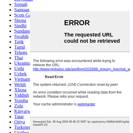
Somali
Samoan
Scots Gaelic
Shona
Sindhi
Sundanese
Swahili
Tajik
Tamil
Telugu
Thai
Ukrainian
Urdu
Uzbek
Vietnamese
Welsh
Xhosa
Yiddish
Yoruba
Zulu
Kinyarwanda
Tatar
Oriya
Turkmen
Uyghur