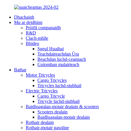
Dhachaigh
Mu ar deidhinn
Pròifil companaidh
R&D
Clach-mhìle
Bhideo
Sgeul Huaihai
Teachdaireachdan Ùra
Beachdan luchd-ceannach
Gnìomhan malairteach
Bathar
Motor Tricycles
Cargo Tricycles
Tricycles luchd-siubhail
Electric Tricycles
Cargo Tricycle
Tricycle luchd-siubhail
Baidhsagalan-motair dealain & scooters
Scooters dealain
Baidhsagalan-motair dealain
Rothair dealain
Rothair-motair gasoline