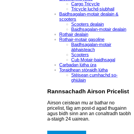
Cargo Tricycle
Tricycle luchd-siubhail
Baidhsagalan-motair dealain &
scooters
Scooters dealain
Baidhsagalan-motair dealain
Rothair dealain
Rothair-motair gasoline
Baidhsagalan-motair
àbhaisteach
Scooters
Cub Motair-baidhsagal
Carbadan lùtha ùra
Toraidhean stòraidh lùtha
Stèisean cumhachd so-
ghiùlain
Rannsachadh Airson Pricelist
Airson ceistean mu ar bathar no
pricelist, fàg am post-d agad thugainn
agus bidh sinn ann an conaltradh taobh
a-staigh 24 uairean.