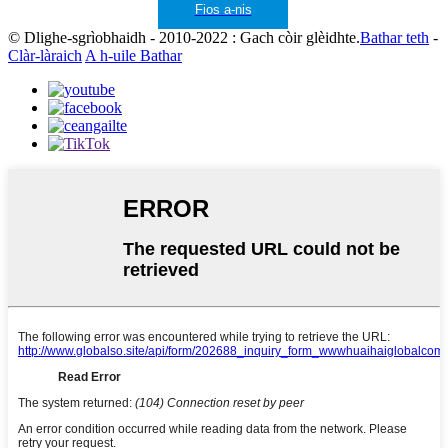
Fios a-nis
© Dlighe-sgrìobhaidh - 2010-2022 : Gach còir glèidhte.
Bathar teth
-
Clàr-làraich
A h-uile Bathar