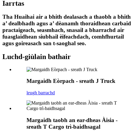
Iarrtas
Tha Huaihai air a bhith dealasach a thaobh a bhith
a’ dealbhadh agus a’ dèanamh thoraidhean carbaid
practaigeach, seasmhach, snasail a bharrachd air
fuasglaidhean siubhail èifeachdach, comhfhurtail
agus goireasach san t-saoghal seo.
Luchd-giùlain bathair
Margaidh Eòrpach - sreath J Truck
leugh barrachd
Margaidh taobh an ear-dheas Àisia -
sreath T Cargo trì-baidhsagal