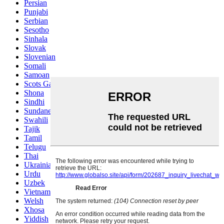
Persian
Punjabi
Serbian
Sesotho
Sinhala
Slovak
Slovenian
Somali
Samoan
Scots Gaelic
Shona
Sindhi
Sundanese
Swahili
Tajik
Tamil
Telugu
Thai
Ukrainian
Urdu
Uzbek
Vietnamese
Welsh
Xhosa
Yiddish