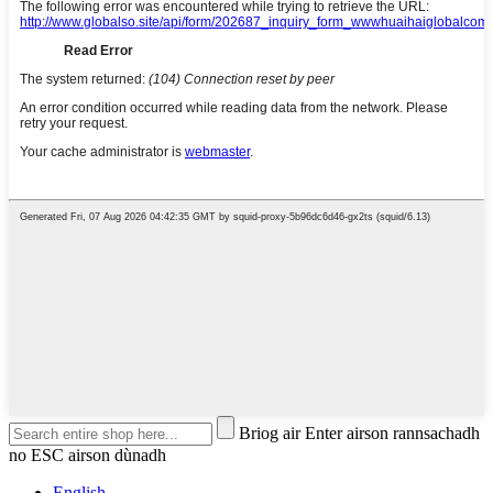
Briog air Enter airson rannsachadh
no ESC airson dùnadh
English