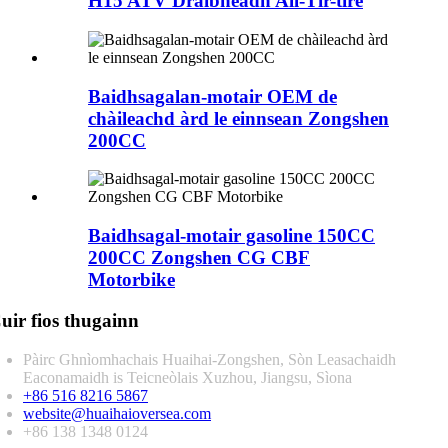
H15 ATV Dràibheadh ​​​​All-Tìr-tìre
Baidhsagalan-motair OEM de
chàileachd àrd le einnsean Zongshen
200CC
Baidhsagal-motair gasoline 150CC
200CC Zongshen CG CBF
Motorbike
uir fios thugainn
Pàirc Ghnìomhachais Huaihai-Zongshen, Sòn Leasachaidh
Eaconamaidh is Teicneòlais Xuzhou, Jiangsu, Sìona
+86 516 8216 5867
website@huaihaioversea.com
+86 138 1348 0124