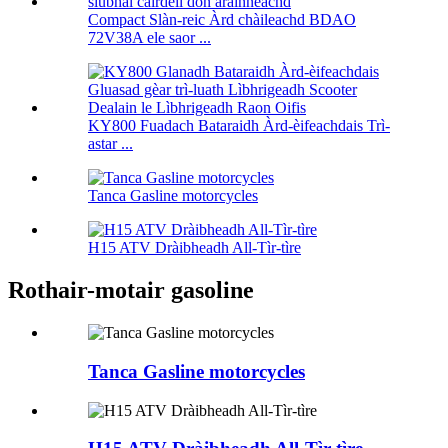
Compact Slàn-reic Àrd chàileachd BDAO
72V38A ele saor ...
KY800 Fuadach Bataraidh Àrd-èifeachdais Trì-
astar ...
Tanca Gasline motorcycles
H15 ATV Dràibheadh ​​​​All-Tìr-tìre
Rothair-motair gasoline
Tanca Gasline motorcycles