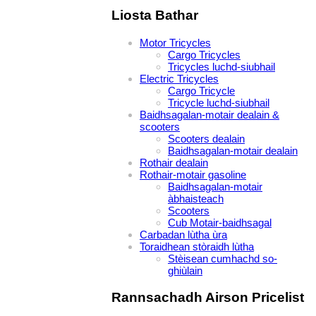
Liosta Bathar
Motor Tricycles
Cargo Tricycles
Tricycles luchd-siubhail
Electric Tricycles
Cargo Tricycle
Tricycle luchd-siubhail
Baidhsagalan-motair dealain &
scooters
Scooters dealain
Baidhsagalan-motair dealain
Rothair dealain
Rothair-motair gasoline
Baidhsagalan-motair
àbhaisteach
Scooters
Cub Motair-baidhsagal
Carbadan lùtha ùra
Toraidhean stòraidh lùtha
Stèisean cumhachd so-
ghiùlain
Rannsachadh Airson Pricelist