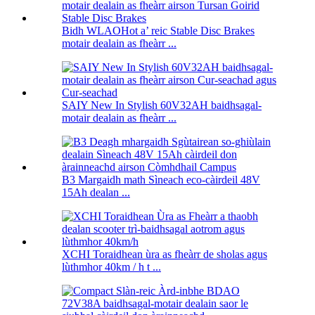
Bidh WLAOHot a’ reic Stable Disc Brakes
motair dealain as fheàrr ...
SAIY New In Stylish 60V32AH baidhsagal-
motair dealain as fheàrr ...
B3 Margaidh math Sìneach eco-càirdeil 48V
15Ah dealan ...
XCHI Toraidhean ùra as fheàrr de sholas agus
lùthmhor 40km / h t ...