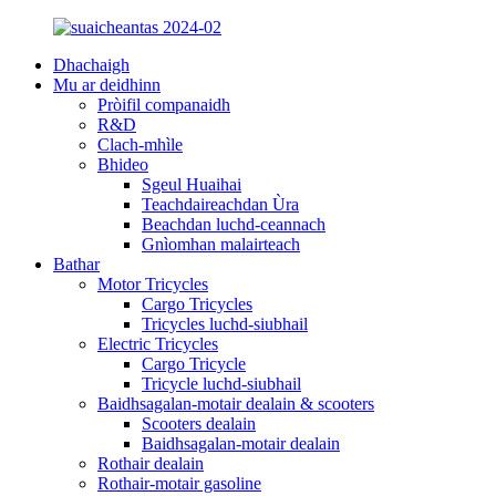
Dhachaigh
Mu ar deidhinn
Pròifil companaidh
R&D
Clach-mhìle
Bhideo
Sgeul Huaihai
Teachdaireachdan Ùra
Beachdan luchd-ceannach
Gnìomhan malairteach
Bathar
Motor Tricycles
Cargo Tricycles
Tricycles luchd-siubhail
Electric Tricycles
Cargo Tricycle
Tricycle luchd-siubhail
Baidhsagalan-motair dealain & scooters
Scooters dealain
Baidhsagalan-motair dealain
Rothair dealain
Rothair-motair gasoline