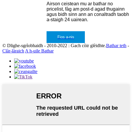
Airson ceistean mu ar bathar no
pricelist, fàg am post-d agad thugainn
agus bidh sinn ann an conaltradh taobh
a-staigh 24 uairean.
Fios a-nis
© Dlighe-sgrìobhaidh - 2010-2022 : Gach còir glèidhte.
Bathar teth
-
Clàr-làraich
A h-uile Bathar