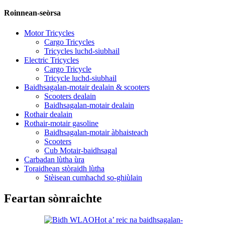
Roinnean-seòrsa
Motor Tricycles
Cargo Tricycles
Tricycles luchd-siubhail
Electric Tricycles
Cargo Tricycle
Tricycle luchd-siubhail
Baidhsagalan-motair dealain & scooters
Scooters dealain
Baidhsagalan-motair dealain
Rothair dealain
Rothair-motair gasoline
Baidhsagalan-motair àbhaisteach
Scooters
Cub Motair-baidhsagal
Carbadan lùtha ùra
Toraidhean stòraidh lùtha
Stèisean cumhachd so-ghiùlain
Feartan sònraichte