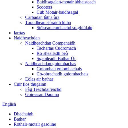
Baidhsagalan-motair àbhaisteach
Scooters
Cub Motair-baidhsagal
Carbadan lùtha ùra
Toraidhean stòraidh lùtha
Stèisean cumhachd so-ghiùlain
Iarrtas
Naidheachdan
Naidheachdan Companaidh
Tachartas Cudromach
Ro-shealladh beò
Sgaoileadh Bathar Ùr
Naidheachdan gnìomhachas
Gnìomhan gnìomhachais
Co-obrachadh gnìomhachais
Eòlas air bathar
Cuir fios thugainn
Fàg Teachdaireachd
Goireasan Daonna
English
Dhachaigh
Bathar
Rothair-motair gasoline