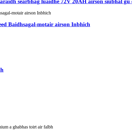
taraidh searbhag luaidhe 72V 20AH airson siubhal gu 
 ​​​​Baidhsagal-motair airson Inbhich
dh