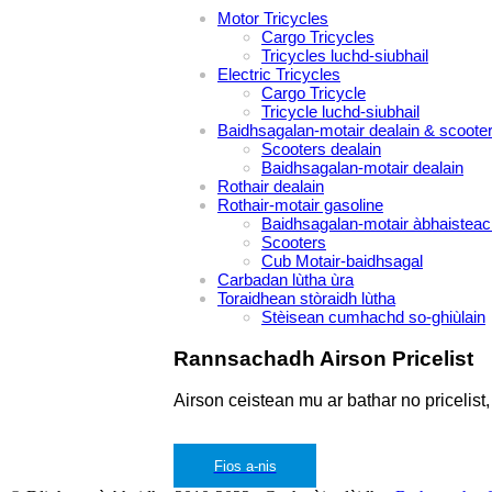
Motor Tricycles
Cargo Tricycles
Tricycles luchd-siubhail
Electric Tricycles
Cargo Tricycle
Tricycle luchd-siubhail
Baidhsagalan-motair dealain & scoote
Scooters dealain
Baidhsagalan-motair dealain
Rothair dealain
Rothair-motair gasoline
Baidhsagalan-motair àbhaisteac
Scooters
Cub Motair-baidhsagal
Carbadan lùtha ùra
Toraidhean stòraidh lùtha
Stèisean cumhachd so-ghiùlain
Rannsachadh Airson Pricelist
Airson ceistean mu ar bathar no pricelis
Fios a-nis