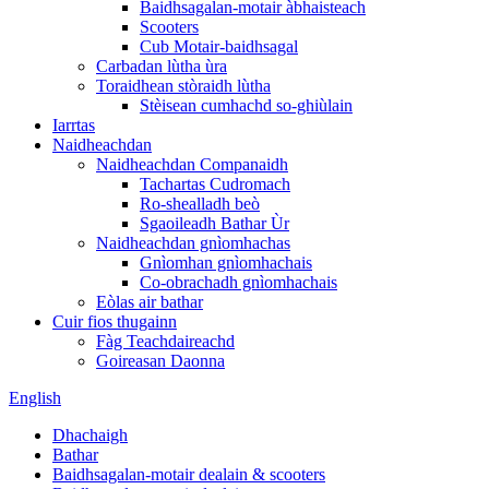
Baidhsagalan-motair àbhaisteach
Scooters
Cub Motair-baidhsagal
Carbadan lùtha ùra
Toraidhean stòraidh lùtha
Stèisean cumhachd so-ghiùlain
Iarrtas
Naidheachdan
Naidheachdan Companaidh
Tachartas Cudromach
Ro-shealladh beò
Sgaoileadh Bathar Ùr
Naidheachdan gnìomhachas
Gnìomhan gnìomhachais
Co-obrachadh gnìomhachais
Eòlas air bathar
Cuir fios thugainn
Fàg Teachdaireachd
Goireasan Daonna
English
Dhachaigh
Bathar
Baidhsagalan-motair dealain & scooters