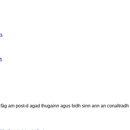
rs
h
t, fàg am post-d agad thugainn agus bidh sinn ann an conaltradh