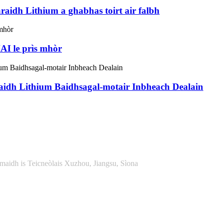
aidh Lithium a ghabhas toirt air falbh
I le prìs mhòr
idh Lithium Baidhsagal-motair Inbheach Dealain
idh is Teicneòlais Xuzhou, Jiangsu, Sìona