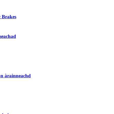
c Brakes
-seachad
on àrainneachd