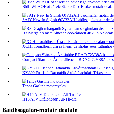
Bidh WLAOHot a’ reic Stable Disc Brakes motair dealain 
SAIY New In Stylish 60V32AH baidhsagal-motair dealain
B3 Margaidh math Sìneach eco-càirdeil 48V 15Ah dealan
XCHI Toraidhean ùra as fheàrr de sholas agus lùthmhor 40
Compact Slàn-reic Àrd chàileachd BDAO 72V38A ele sa
KY800 Fuadach Bataraidh Àrd-èifeachdais Trì-astar ...
Tanca Gasline motorcycles
H15 ATV Dràibheadh ​​​​All-Tìr-tìre
Baidhsagalan-motair dealain