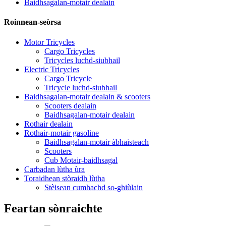
Baidhsagalan-motair dealain
Roinnean-seòrsa
Motor Tricycles
Cargo Tricycles
Tricycles luchd-siubhail
Electric Tricycles
Cargo Tricycle
Tricycle luchd-siubhail
Baidhsagalan-motair dealain & scooters
Scooters dealain
Baidhsagalan-motair dealain
Rothair dealain
Rothair-motair gasoline
Baidhsagalan-motair àbhaisteach
Scooters
Cub Motair-baidhsagal
Carbadan lùtha ùra
Toraidhean stòraidh lùtha
Stèisean cumhachd so-ghiùlain
Feartan sònraichte