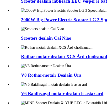
Scooter dealain inbheach EEC Vesper le ba
2000W Big Power Electric Scooter LG 3 Speed
Scooters dealain Cai Niao
Rothar-motair dealain XCS Àrd-choileana
V8 Rothar-motair Dealain Ùra
V6 Baidhsagal-motair dealain le astar àrd