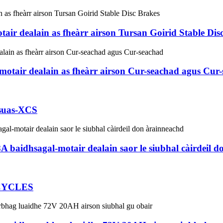
ir dealain as fheàrr airson Tursan Goirid Stable Dis
otair dealain as fheàrr airson Cur-seachad agus Cur
 suas-XCS
aidhsagal-motair dealain saor le siubhal càirdeil d
CYCLES