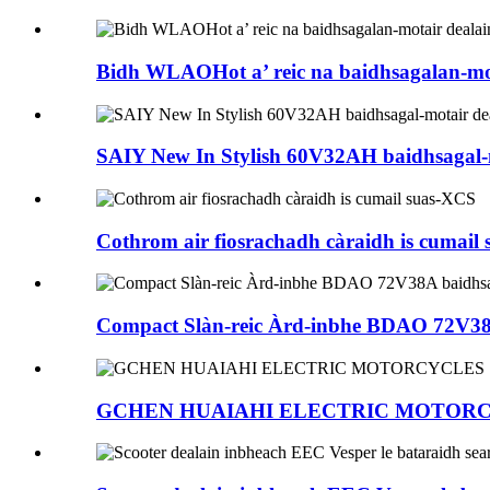
Bidh WLAOHot a’ reic na baidhsagalan-mota
SAIY New In Stylish 60V32AH baidhsagal-m
Cothrom air fiosrachadh càraidh is cumail
Compact Slàn-reic Àrd-inbhe BDAO 72V38A b
GCHEN HUAIAHI ELECTRIC MOTOR