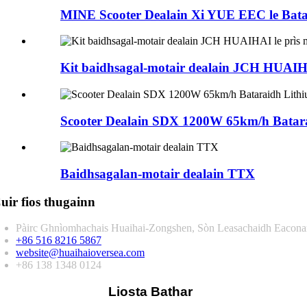
MINE Scooter Dealain Xi YUE EEC le Batar
Kit baidhsagal-motair dealain JCH HUAIHA
Scooter Dealain SDX 1200W 65km/h Batara
Baidhsagalan-motair dealain TTX
uir fios thugainn
Pàirc Ghnìomhachais Huaihai-Zongshen, Sòn Leasachaidh Eaconama
+86 516 8216 5867
website@huaihaioversea.com
+86 138 1348 0124
Liosta Bathar