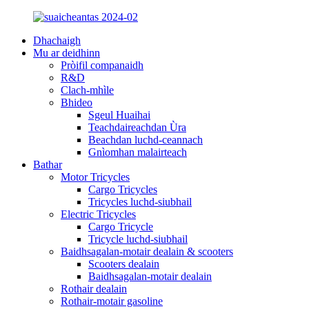
Dhachaigh
Mu ar deidhinn
Pròifil companaidh
R&D
Clach-mhìle
Bhideo
Sgeul Huaihai
Teachdaireachdan Ùra
Beachdan luchd-ceannach
Gnìomhan malairteach
Bathar
Motor Tricycles
Cargo Tricycles
Tricycles luchd-siubhail
Electric Tricycles
Cargo Tricycle
Tricycle luchd-siubhail
Baidhsagalan-motair dealain & scooters
Scooters dealain
Baidhsagalan-motair dealain
Rothair dealain
Rothair-motair gasoline