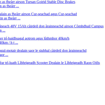
as fheàrr ...
 as fheàrr ...
 ...
km / h t ...
or ...