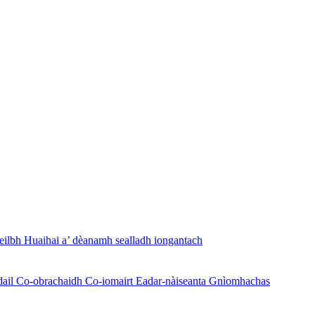
lbh Huaihai a’ dèanamh sealladh iongantach
ail Co-obrachaidh Co-iomairt Eadar-nàiseanta Gnìomhachas