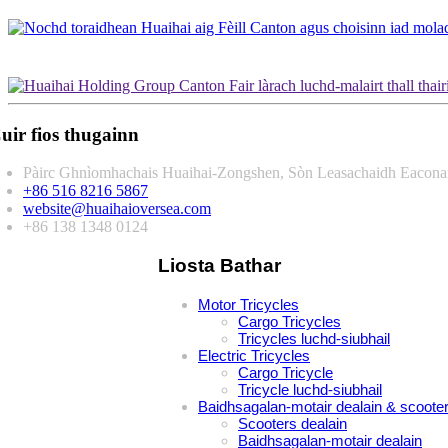
uir fios thugainn
Pàirc Ghnìomhachais Huaihai-Zongshen, Sòn Leasachaidh Eaconama
+86 516 8216 5867
website@huaihaioversea.com
+86 138 1348 0124
Liosta Bathar
Motor Tricycles
Cargo Tricycles
Tricycles luchd-siubhail
Electric Tricycles
Cargo Tricycle
Tricycle luchd-siubhail
Baidhsagalan-motair dealain & scoote
Scooters dealain
Baidhsagalan-motair dealain