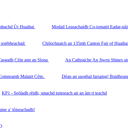
Modail Leasachaidh Co-iomairt Eadar-n
Chrìochnaich an 135mh Canton Fair of Huaihai
An Cathraiche An Jiwen Shines ai
Dèan an saoghal farsaing! Buidhean
KP1 - Seòladh rèidh, smachd tuigseach air an àm ri teachd
ine a’ tòiseachadh!
3D