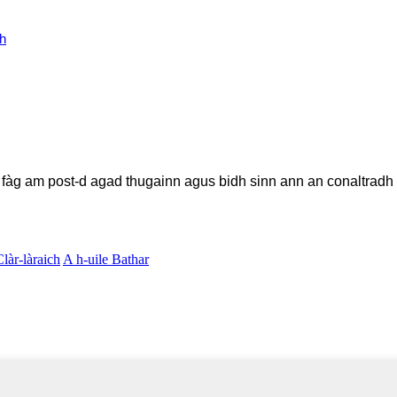
h
t, fàg am post-d agad thugainn agus bidh sinn ann an conaltradh
Clàr-làraich
A h-uile Bathar