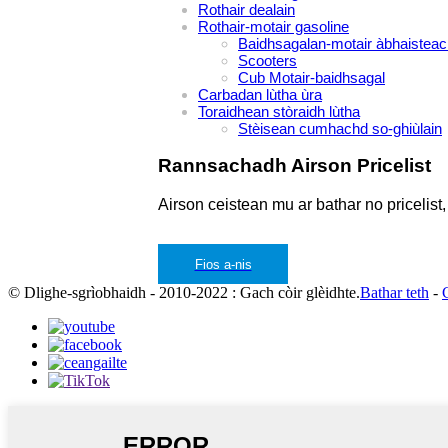
Rothair dealain
Rothair-motair gasoline
Baidhsagalan-motair àbhaisteac
Scooters
Cub Motair-baidhsagal
Carbadan lùtha ùra
Toraidhean stòraidh lùtha
Stèisean cumhachd so-ghiùlain
Rannsachadh Airson Pricelist
Airson ceistean mu ar bathar no pricelis
Fios a-nis
© Dlighe-sgrìobhaidh - 2010-2022 : Gach còir glèidhte.
Bathar teth
-