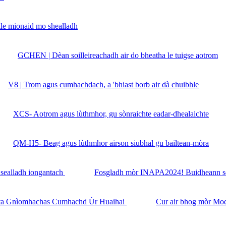
ile mionaid mo shealladh
GCHEN | Dèan soilleireachadh air do bheatha le tuigse aotrom
V8 | Trom agus cumhachdach, a 'bhiast borb air dà chuibhle
XCS- Aotrom agus lùthmhor, gu sònraichte eadar-dhealaichte
QM-H5- Beag agus lùthmhor airson siubhal gu bailtean-mòra
Fosgladh mòr INAPA2024! Buidheann sei
Cur air bhog mòr Mod