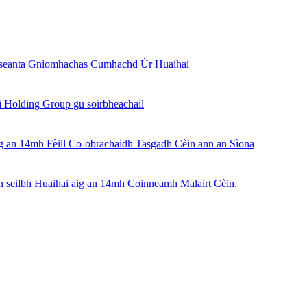
àiseanta Gnìomhachas Cumhachd Ùr Huaihai
 Holding Group gu soirbheachail
g an 14mh Fèill Co-obrachaidh Tasgadh Cèin ann an Sìona
n seilbh Huaihai aig an 14mh Coinneamh Malairt Cèin.