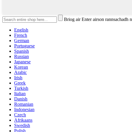
Briog air Enter airson rannsachadh
English
French
German
Portuguese
Spanish
Russian
Japanese
Korean
Arabic
Irish
Greek
Turkish
Italian
Danish
Romanian
Indonesian
Czech
Afrikaans
Swedish
Polish