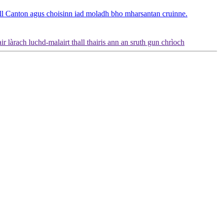
ll Canton agus choisinn iad moladh bho mharsantan cruinne.
làrach luchd-malairt thall thairis ann an sruth gun chrìoch