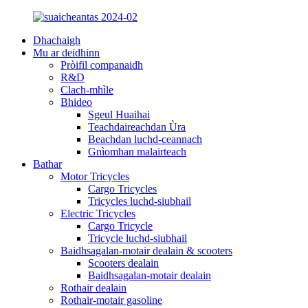
Dhachaigh
Mu ar deidhinn
Pròifil companaidh
R&D
Clach-mhìle
Bhideo
Sgeul Huaihai
Teachdaireachdan Ùra
Beachdan luchd-ceannach
Gnìomhan malairteach
Bathar
Motor Tricycles
Cargo Tricycles
Tricycles luchd-siubhail
Electric Tricycles
Cargo Tricycle
Tricycle luchd-siubhail
Baidhsagalan-motair dealain & scooters
Scooters dealain
Baidhsagalan-motair dealain
Rothair dealain
Rothair-motair gasoline