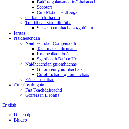
Baidhsagalan-motair àbhaisteach
Scooters
Cub Motair-baidhsagal
Carbadan lùtha ùra
Toraidhean stòraidh lùtha
Stèisean cumhachd so-ghiùlain
Iarrtas
Naidheachdan
Naidheachdan Companaidh
Tachartas Cudromach
Ro-shealladh beò
Sgaoileadh Bathar Ùr
Naidheachdan gnìomhachas
Gnìomhan gnìomhachais
Co-obrachadh gnìomhachais
Eòlas air bathar
Cuir fios thugainn
Fàg Teachdaireachd
Goireasan Daonna
English
Dhachaigh
Bhideo