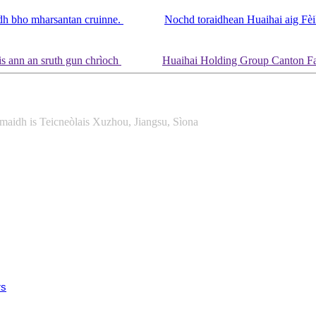
Nochd toraidhean Huaihai aig Fèi
Huaihai Holding Group Canton Fair 
idh is Teicneòlais Xuzhou, Jiangsu, Sìona
rs