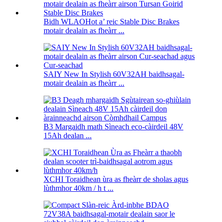
Bidh WLAOHot a’ reic Stable Disc Brakes
motair dealain as fheàrr ...
SAIY New In Stylish 60V32AH baidhsagal-
motair dealain as fheàrr ...
B3 Margaidh math Sìneach eco-càirdeil 48V
15Ah dealan ...
XCHI Toraidhean ùra as fheàrr de sholas agus
lùthmhor 40km / h t ...