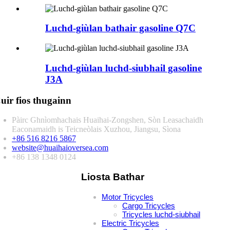
Luchd-giùlan bathair gasoline Q7C
Luchd-giùlan luchd-siubhail gasoline
J3A
uir fios thugainn
Pàirc Ghnìomhachais Huaihai-Zongshen, Sòn Leasachaidh
Eaconamaidh is Teicneòlais Xuzhou, Jiangsu, Sìona
+86 516 8216 5867
website@huaihaioversea.com
+86 138 1348 0124
Liosta Bathar
Motor Tricycles
Cargo Tricycles
Tricycles luchd-siubhail
Electric Tricycles