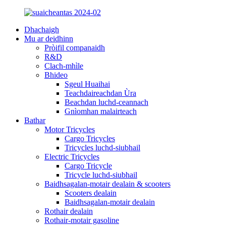
Dhachaigh
Mu ar deidhinn
Pròifil companaidh
R&D
Clach-mhìle
Bhideo
Sgeul Huaihai
Teachdaireachdan Ùra
Beachdan luchd-ceannach
Gnìomhan malairteach
Bathar
Motor Tricycles
Cargo Tricycles
Tricycles luchd-siubhail
Electric Tricycles
Cargo Tricycle
Tricycle luchd-siubhail
Baidhsagalan-motair dealain & scooters
Scooters dealain
Baidhsagalan-motair dealain
Rothair dealain
Rothair-motair gasoline