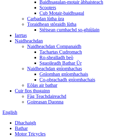
Baidhsagalan-motair àbhaisteach
Scooters
Cub Motair-baidhsagal
Carbadan lùtha ùra
Toraidhean stòraidh lùtha
Stèisean cumhachd so-ghiùlain
Iarrtas
Naidheachdan
Naidheachdan Companaidh
Tachartas Cudromach
Ro-shealladh beò
Sgaoileadh Bathar Ùr
Naidheachdan gnìomhachas
Gnìomhan gnìomhachais
Co-obrachadh gnìomhachais
Eòlas air bathar
Cuir fios thugainn
Fàg Teachdaireachd
Goireasan Daonna
English
Dhachaigh
Bathar
Motor Tricycles