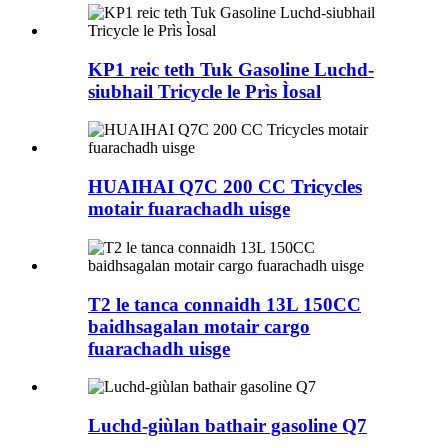
KP1 reic teth Tuk Gasoline Luchd-
siubhail Tricycle le Prìs Ìosal
HUAIHAI Q7C 200 CC Tricycles
motair fuarachadh uisge
T2 le tanca connaidh 13L 150CC
baidhsagalan motair cargo
fuarachadh uisge
Luchd-giùlan bathair gasoline Q7