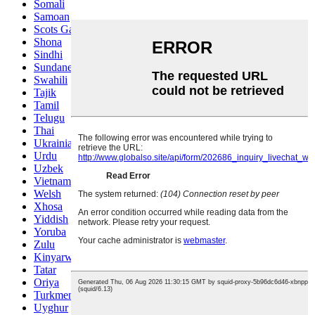
Somali
Samoan
Scots Gaelic
Shona
Sindhi
Sundanese
Swahili
Tajik
Tamil
Telugu
Thai
Ukrainian
Urdu
Uzbek
Vietnamese
Welsh
Xhosa
Yiddish
Yoruba
Zulu
Kinyarwanda
Tatar
Oriya
Turkmen
Uyghur