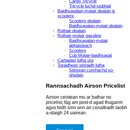
Cargo Tricycle
Tricycle luchd-siubhail
Baidhsagalan-motair dealain &
scooters
Scooters dealain
Baidhsagalan-motair dealain
Rothair dealain
Rothair-motair gasoline
Baidhsagalan-motair
àbhaisteach
Scooters
Cub Motair-baidhsagal
Carbadan lùtha ùra
Toraidhean stòraidh lùtha
Stèisean cumhachd so-
ghiùlain
Rannsachadh Airson Pricelist
Airson ceistean mu ar bathar no
pricelist, fàg am post-d agad thugainn
agus bidh sinn ann an conaltradh taobh
a-staigh 24 uairean.