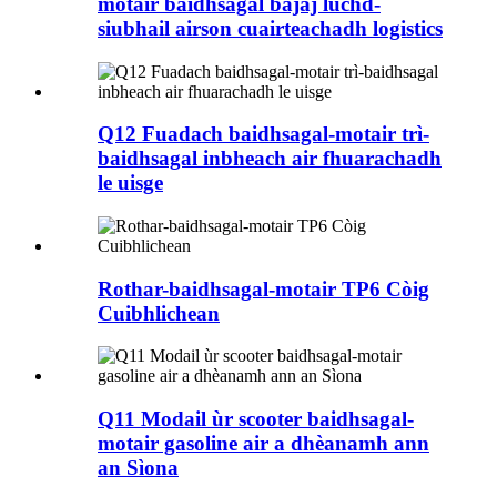
motair baidhsagal bajaj luchd-
siubhail airson cuairteachadh logistics
Q12 Fuadach baidhsagal-motair trì-
baidhsagal inbheach air fhuarachadh
le uisge
Rothar-baidhsagal-motair TP6 Còig
Cuibhlichean
Q11 Modail ùr scooter baidhsagal-
motair gasoline air a dhèanamh ann
an Sìona