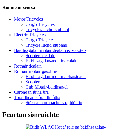
Roinnean-seòrsa
Motor Tricycles
Cargo Tricycles
Tricycles luchd-siubhail
Electric Tricycles
Cargo Tricycle
Tricycle luchd-siubhail
Baidhsagalan-motair dealain & scooters
Scooters dealain
Baidhsagalan-motair dealain
Rothair dealain
Rothair-motair gasoline
Baidhsagalan-motair àbhaisteach
Scooters
Cub Motair-baidhsagal
Carbadan lùtha ùra
Toraidhean stòraidh lùtha
Stèisean cumhachd so-ghiùlain
Feartan sònraichte