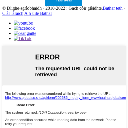
Fios a-nis
© Dlighe-sgrìobhaidh - 2010-2022 : Gach còir glèidhte.
Bathar teth
-
Clàr-làraich
A h-uile Bathar