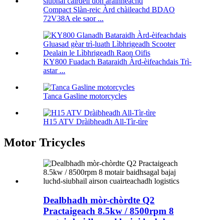
Compact Slàn-reic Àrd chàileachd BDAO
72V38A ele saor ...
KY800 Fuadach Bataraidh Àrd-èifeachdais Trì-
astar ...
Tanca Gasline motorcycles
H15 ATV Dràibheadh ​​​​All-Tìr-tìre
Motor Tricycles
Dealbhadh mòr-chòrdte Q2
Practaigeach 8.5kw / 8500rpm 8