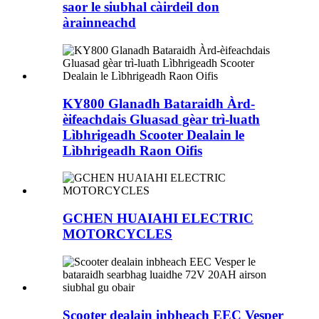
saor le siubhal càirdeil don
àrainneachd
KY800 Glanadh Bataraidh Àrd-
èifeachdais Gluasad gèar trì-luath
Lìbhrigeadh Scooter Dealain le
Lìbhrigeadh Raon Oifis
GCHEN HUAIAHI ELECTRIC
MOTORCYCLES
Scooter dealain inbheach EEC Vesper