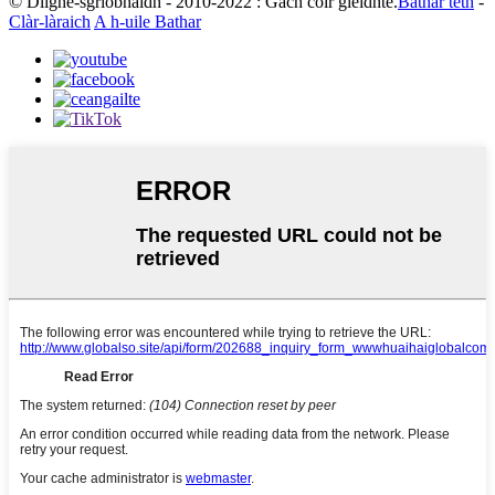
© Dlighe-sgrìobhaidh - 2010-2022 : Gach còir glèidhte.
Bathar teth
-
Clàr-làraich
A h-uile Bathar