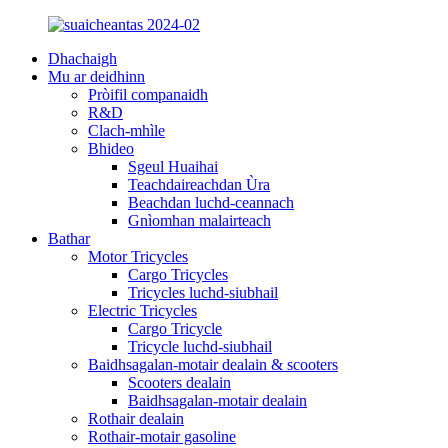
Dhachaigh
Mu ar deidhinn
Pròifil companaidh
R&D
Clach-mhìle
Bhideo
Sgeul Huaihai
Teachdaireachdan Ùra
Beachdan luchd-ceannach
Gnìomhan malairteach
Bathar
Motor Tricycles
Cargo Tricycles
Tricycles luchd-siubhail
Electric Tricycles
Cargo Tricycle
Tricycle luchd-siubhail
Baidhsagalan-motair dealain & scooters
Scooters dealain
Baidhsagalan-motair dealain
Rothair dealain
Rothair-motair gasoline