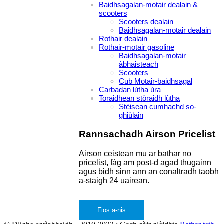
Baidhsagalan-motair dealain &
scooters
Scooters dealain
Baidhsagalan-motair dealain
Rothair dealain
Rothair-motair gasoline
Baidhsagalan-motair
àbhaisteach
Scooters
Cub Motair-baidhsagal
Carbadan lùtha ùra
Toraidhean stòraidh lùtha
Stèisean cumhachd so-
ghiùlain
Rannsachadh Airson Pricelist
Airson ceistean mu ar bathar no
pricelist, fàg am post-d agad thugainn
agus bidh sinn ann an conaltradh taobh
a-staigh 24 uairean.
Fios a-nis