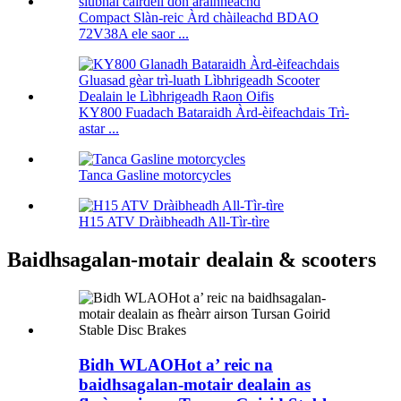
Compact Slàn-reic Àrd chàileachd BDAO
72V38A ele saor ...
KY800 Fuadach Bataraidh Àrd-èifeachdais Trì-
astar ...
Tanca Gasline motorcycles
H15 ATV Dràibheadh ​​​​All-Tìr-tìre
Baidhsagalan-motair dealain & scooters
Bidh WLAOHot a’ reic na
baidhsagalan-motair dealain as