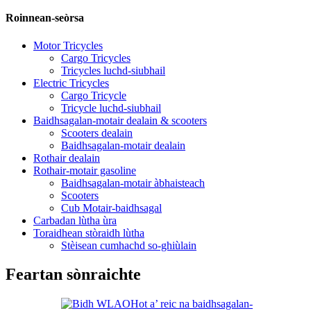
Roinnean-seòrsa
Motor Tricycles
Cargo Tricycles
Tricycles luchd-siubhail
Electric Tricycles
Cargo Tricycle
Tricycle luchd-siubhail
Baidhsagalan-motair dealain & scooters
Scooters dealain
Baidhsagalan-motair dealain
Rothair dealain
Rothair-motair gasoline
Baidhsagalan-motair àbhaisteach
Scooters
Cub Motair-baidhsagal
Carbadan lùtha ùra
Toraidhean stòraidh lùtha
Stèisean cumhachd so-ghiùlain
Feartan sònraichte