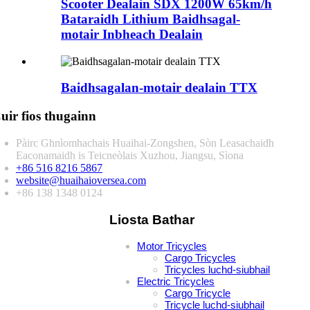
Scooter Dealain SDX 1200W 65km/h
Bataraidh Lithium Baidhsagal-
motair Inbheach Dealain
Baidhsagalan-motair dealain TTX
uir fios thugainn
Pàirc Ghnìomhachais Huaihai-Zongshen, Sòn Leasachaidh
Eaconamaidh is Teicneòlais Xuzhou, Jiangsu, Sìona
+86 516 8216 5867
website@huaihaioversea.com
+86 138 1348 0124
Liosta Bathar
Motor Tricycles
Cargo Tricycles
Tricycles luchd-siubhail
Electric Tricycles
Cargo Tricycle
Tricycle luchd-siubhail