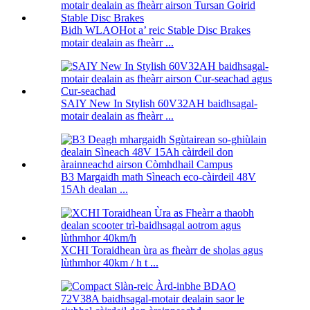
Bidh WLAOHot a’ reic Stable Disc Brakes
motair dealain as fheàrr ...
SAIY New In Stylish 60V32AH baidhsagal-
motair dealain as fheàrr ...
B3 Margaidh math Sìneach eco-càirdeil 48V
15Ah dealan ...
XCHI Toraidhean ùra as fheàrr de sholas agus
lùthmhor 40km / h t ...