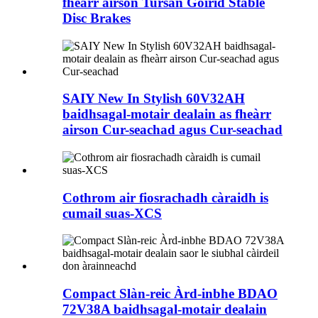
fheàrr airson Tursan Goirid Stable
Disc Brakes
SAIY New In Stylish 60V32AH
baidhsagal-motair dealain as fheàrr
airson Cur-seachad agus Cur-seachad
Cothrom air fiosrachadh càraidh is
cumail suas-XCS
Compact Slàn-reic Àrd-inbhe BDAO
72V38A baidhsagal-motair dealain