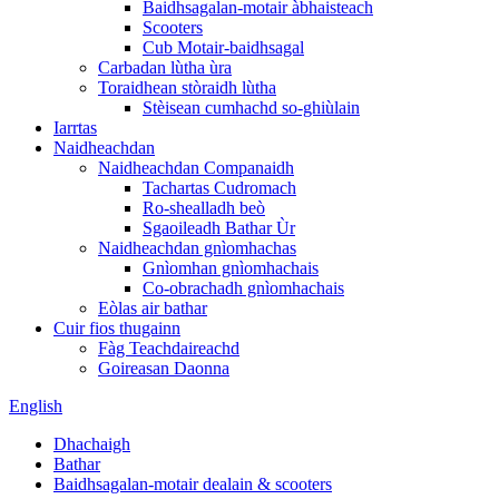
Baidhsagalan-motair àbhaisteach
Scooters
Cub Motair-baidhsagal
Carbadan lùtha ùra
Toraidhean stòraidh lùtha
Stèisean cumhachd so-ghiùlain
Iarrtas
Naidheachdan
Naidheachdan Companaidh
Tachartas Cudromach
Ro-shealladh beò
Sgaoileadh Bathar Ùr
Naidheachdan gnìomhachas
Gnìomhan gnìomhachais
Co-obrachadh gnìomhachais
Eòlas air bathar
Cuir fios thugainn
Fàg Teachdaireachd
Goireasan Daonna
English
Dhachaigh
Bathar
Baidhsagalan-motair dealain & scooters