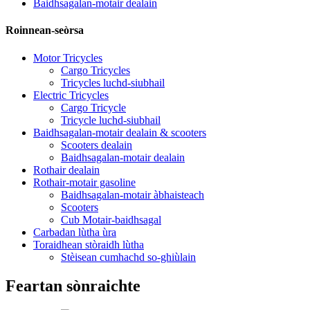
Baidhsagalan-motair dealain
Roinnean-seòrsa
Motor Tricycles
Cargo Tricycles
Tricycles luchd-siubhail
Electric Tricycles
Cargo Tricycle
Tricycle luchd-siubhail
Baidhsagalan-motair dealain & scooters
Scooters dealain
Baidhsagalan-motair dealain
Rothair dealain
Rothair-motair gasoline
Baidhsagalan-motair àbhaisteach
Scooters
Cub Motair-baidhsagal
Carbadan lùtha ùra
Toraidhean stòraidh lùtha
Stèisean cumhachd so-ghiùlain
Feartan sònraichte