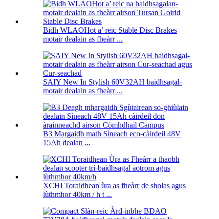
Bidh WLAOHot a’ reic Stable Disc Brakes
motair dealain as fheàrr ...
SAIY New In Stylish 60V32AH baidhsagal-
motair dealain as fheàrr ...
B3 Margaidh math Sìneach eco-càirdeil 48V
15Ah dealan ...
XCHI Toraidhean ùra as fheàrr de sholas agus
lùthmhor 40km / h t ...