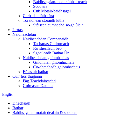
Baidhsagalan-motair àbhaisteach
Scooters
Cub Motair-baidhsagal
Carbadan lùtha ùra
Toraidhean stòraidh lùtha
Stèisean cumhachd so-ghiùlain
Iarrtas
Naidheachdan
Naidheachdan Companaidh
Tachartas Cudromach
Ro-shealladh beò
Sgaoileadh Bathar Ùr
Naidheachdan gnìomhachas
Gnìomhan gnìomhachais
Co-obrachadh gnìomhachais
Eòlas air bathar
Cuir fios thugainn
Fàg Teachdaireachd
Goireasan Daonna
English
Dhachaigh
Bathar
Baidhsagalan-motair dealain & scooters