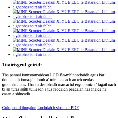
Tuairisgeul goirid:
Tha pannal ionnstramaidean LCD làn-mhìneachaidh agus bàr
tionndaidh ioma-ghnìomh a’ toirt a-steach an teicneòlas
gnìomhachais. Tha an dealbhadh marcachd ergonomic a’ fàgail nach
bi an turas sgìth tuilleadh agus faodaidh peadalan nas fhaide na
casan a shìneadh.
Cuir post-d thugainn
Luchdaich sìos mar PDF