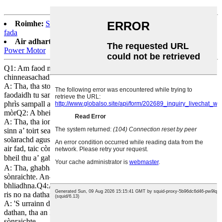
Roimhe:
Scooter dealain àrd-astar LMQH le mìltean de raon
fada
Air adhart:
EEC Electric Harlry Sport 701 le 2000W Big
Power Motor
Q1: Am faod mi sampallan a bhith agam mus tèid mòr-
chinneasachadh?
A: Tha, tha stoc sampall againn ann am Munster, Gearmailtis,
faodaidh tu sampall òrdachadh an toiseach. Thoir an aire gu bheil a’
phrìs sampall againn eadar-dhealaichte bho phrìsean cinneasachaidh
mòrQ2: A bheil ionad seirbheis thall thairis agad?
A: Tha, tha ionadan seirbheis againn san Roinn Eòrpa agus bidh
sinn a’ toirt seachad ionad gairm, cumail suas, pàirtean a bharrachd,
solarachd agus seirbheisean gleidhidh a’ còmhdach na Roinn Eòrpa
air fad, taic còmhdhail doras gu doras, pròiseas tilleadh msaa.Q3: A
bheil thu a’ gabhail ri OEM no ODM？
A: Tha, ghabhadh sinn ri OEM ann am meud ceannach bliadhna
sònraichte. An-dràsta is e an ìre òrduigh as ìsle 10,000 sa
bhliadhna.Q4:An urrainn dhomh an suaicheantas agam fhìn a chuir
ris no na dathan agam fhèin a thaghadh?
A: 'S urrainn dhut. Ach airson atharrachadh suaicheantas agus
dathan, tha an MOQ 1000 pìosan gach òrdugh no airson deasbad
sònraichte.