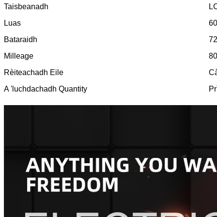
Taisbeanadh
LC
Luas
6
Bataraidh
72
Milleage
80
Rèiteachadh Eile
Cà
A 'luchdachadh Quantity
Pr