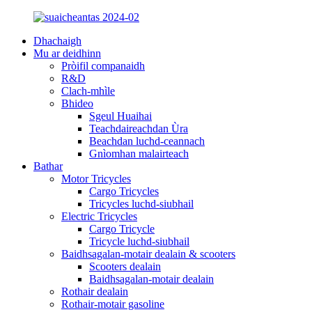
Dhachaigh
Mu ar deidhinn
Pròifil companaidh
R&D
Clach-mhìle
Bhideo
Sgeul Huaihai
Teachdaireachdan Ùra
Beachdan luchd-ceannach
Gnìomhan malairteach
Bathar
Motor Tricycles
Cargo Tricycles
Tricycles luchd-siubhail
Electric Tricycles
Cargo Tricycle
Tricycle luchd-siubhail
Baidhsagalan-motair dealain & scooters
Scooters dealain
Baidhsagalan-motair dealain
Rothair dealain
Rothair-motair gasoline