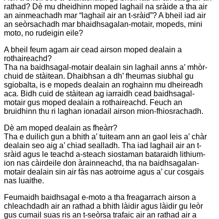
rathad? Dè mu dheidhinn moped laghail na sràide a tha air
an ainmeachadh mar “laghail air an t-sràid”? A bheil iad air
an seòrsachadh mar bhaidhsagalan-motair, mopeds, mini
moto, no rudeigin eile?
A bheil feum agam air cead airson moped dealain a
rothaireachd?
Tha na baidhsagal-motair dealain sin laghail anns a’ mhòr-
chuid de stàitean. Dhaibhsan a dh’ fheumas siubhal gu
sgiobalta, is e mopeds dealain an roghainn mu dheireadh
aca. Bidh cuid de stàitean ag iarraidh cead baidhsagal-
motair gus moped dealain a rothaireachd. Feuch an
bruidhinn thu ri laghan ionadail airson mion-fhiosrachadh.
Dè am moped dealain as fheàrr?
Tha e duilich gun a bhith a’ tuiteam ann an gaol leis a’ chàr
dealain seo aig a’ chiad sealladh. Tha iad laghail air an t-
sràid agus le teachd a-steach siostaman bataraidh lithium-
ion nas càirdeile don àrainneachd, tha na baidhsagalan-
motair dealain sin air fàs nas aotroime agus a’ cur cosgais
nas luaithe.
Feumaidh baidhsagal e-moto a tha freagarrach airson a
chleachdadh air an rathad a bhith làidir agus làidir gu leòr
gus cumail suas ris an t-seòrsa trafaic air an rathad air a