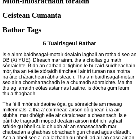
Mion-fhiosrachadh toraidh
Ceistean Cumanta
Bathar Tags
5 Tuairisgeul Bathar
Is e ainm baidhsagal-motair dealain laghail an rathaid seo an
DB (Xi YUE). Dìreach mar ainm, tha a choltas gu math
sònraichte. Bidh an carbad a’ tighinn le bucaid-suidheachain
mòr, tha an t-àite stòraidh timcheall air trì tursan nas motha
na àite chàraichean àbhaisteach. Tha am baidhsagal-motair
seo air a chomharrachadh le a chumadh sònraichte. Ma tha
thu ag iarraidh eòlas astar nas luaithe, is dòcha gum feum
thu a thaghadh.
Tha fèill mhòr air daoine òga, gu sònraichte am measg
millennials, a tha a’ coimhead airson dòighean ùra air
siubhal mar dhòigh eile air càraichean a cheannach. Is e
pàirt de thagradh moped dealain airson inbhich laghail
sràide gu bheil cuid dhiubh air an sanasachadh mar
charbadan a ghabhas obrachadh gun chead agus clàradh.
Ach a bheil seo a' ciallachadh gu bheil iad air an casg air an