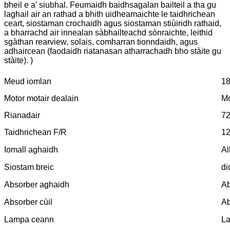
bheil e a’ siubhal. Feumaidh baidhsagalan bailteil a tha gu
laghail air an rathad a bhith uidheamaichte le taidhrichean
ceart, siostaman crochaidh agus siostaman stiùiridh rathaid,
a bharrachd air innealan sàbhailteachd sònraichte, leithid
sgàthan rearview, solais, comharran tionndaidh, agus
adhaircean (faodaidh riatanasan atharrachadh bho stàite gu
stàite). )
Meud iomlan
1
Motor motair dealain
Mo
Rianadair
7
Taidhrichean F/R
12
Iomall aghaidh
Al
Siostam breic
di
Absorber aghaidh
Ab
Absorber cùil
Ab
Lampa ceann
L