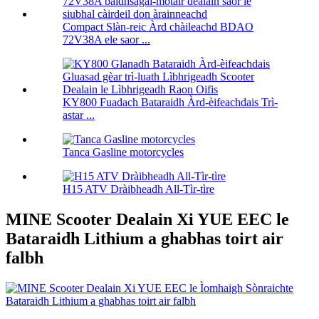
Compact Slàn-reic Àrd chàileachd BDAO
72V38A ele saor ...
KY800 Fuadach Bataraidh Àrd-èifeachdais Trì-
astar ...
Tanca Gasline motorcycles
H15 ATV Dràibheadh ​​​​All-Tìr-tìre
MINE Scooter Dealain Xi YUE EEC le
Bataraidh Lithium a ghabhas toirt air
falbh